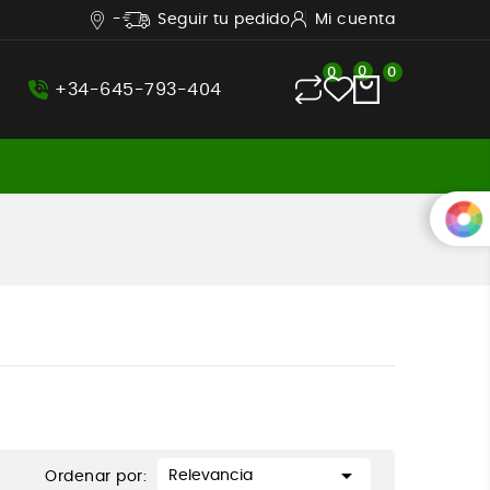
-
Seguir tu pedido
Mi cuenta
0
0
0
+34-645-793-404

Relevancia
Ordenar por: