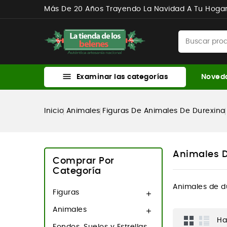
Más De 20 Años Trayendo La Navidad A Tu Hoga

Examinar las categorías
Noved
Inicio
Animales
Figuras De Animales De Durexina
Animales D
Comprar Por
Categoría
Animales de du
Figuras

Animales

Ha
Fondos, Suelos y Estrellas