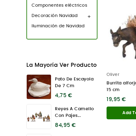
Componentes eléctricos
Decoración Navidad

Iluminación de Navidad
La Mayoría Ver Producto
Oliver
Pato De Escayola
Burrita alfor
De 7 Cm
15 cm
4,75 €
19,95 €
Reyes A Camello
Add T
Con Pajes...
84,95 €