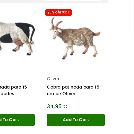
¡En oferta!
Oliver
nada para 15
Cabra patinada para 15
idades
cm de Oliver
34,95 €
 To Cart
Add To Cart