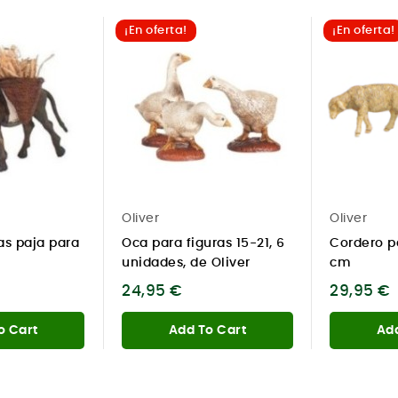
¡En oferta!
¡En oferta!
Oliver
Oliver
jas paja para
Oca para figuras 15-21, 6
Cordero p
unidades, de Oliver
cm
24,95 €
29,95 €
o Cart
Add To Cart
Add