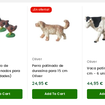
¡En oferta!
Oliver
Oliver
lo de
Perro patinado de
Vaca pati
inados para
durexina para 15 cm
cm - 6 un
idades)
Oliver
24,95 €
44,95 €
o Cart
Add To Cart
Add