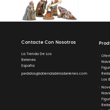
Contacte Con Nosotros
Prod
La Tienda De Los
Ofer
Belenes
Navi
España
Figur
pedidos@latiendadelosbelenes.com
Reil
Los 
Nove
Navi
Figur
Reil