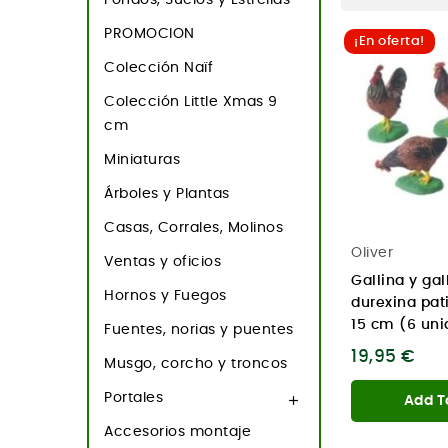
PROMOCION
¡En oferta!
Colección Naïf
Colección Little Xmas 9
cm
Miniaturas
Árboles y Plantas
Casas, Corrales, Molinos
Oliver
Ventas y oficios
Gallina y gal
Hornos y Fuegos
durexina pat
15 cm (6 un
Fuentes, norias y puentes
19,95 €
Musgo, corcho y troncos
Portales

Add T
Accesorios montaje