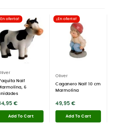
¡En oferta!
¡En oferta!
¡En ofer
liver
Oliver
Oliver
Vaquita Naïf
Cisne y 
Caganero Naïf 10 cm
Marmolina, 6
plástico
Marmolina
unidades
de 7 a 
34,95 €
49,95 €
14,95 
Add To Cart
Add To Cart
Add