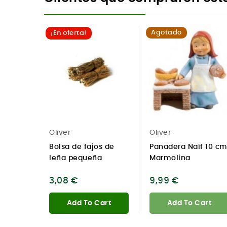
Agotado
¡En oferta!
Oliver
Oliver
Bolsa de fajos de
Panadera Naïf 10 c
leña pequeña
Marmolina
3,08 €
9,99 €
Add To Cart
Add To Cart