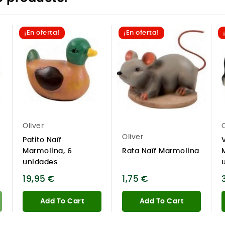
¡En oferta!
¡En oferta!
Oliver
O
Oliver
Patito Naïf
m
Marmolina, 6
Rata Naïf Marmolina
unidades
19,95 €
1,75 €
Add To Cart
Add To Cart