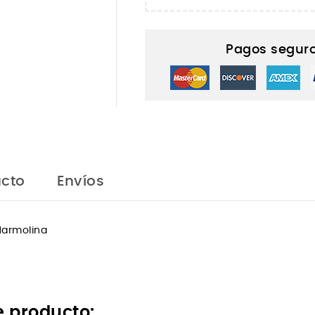
Pagos seguro
ucto
Envíos
Marmolina
e producto: