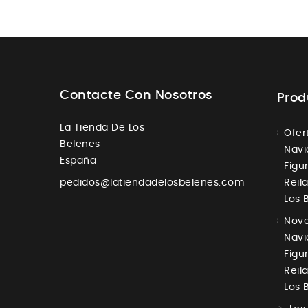
Contacte Con Nosotros
Prod
La Tienda De Los
Ofer
Belenes
Navi
España
Figur
pedidos@latiendadelosbelenes.com
Reil
Los 
Nove
Navi
Figur
Reil
Los 