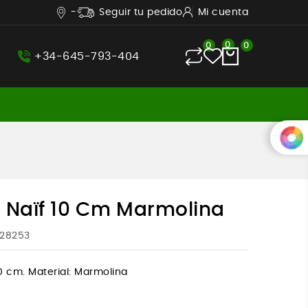
-
Seguir tu pedido
Mi cuenta
0
0
0
+34-645-793-404
 Naïf 10 Cm Marmolina
-28253
0 cm. Material: Marmolina