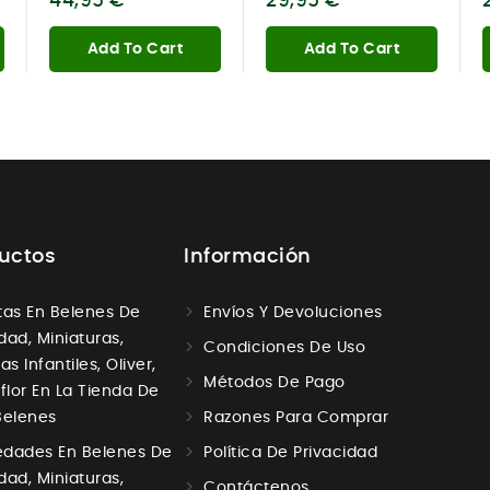
44,95 €
29,95 €
Add To Cart
Add To Cart
uctos
Información
tas En Belenes De
Envíos Y Devoluciones
dad, Miniaturas,
Condiciones De Uso
as Infantiles, Oliver,
Métodos De Pago
aflor En La Tienda De
Belenes
Razones Para Comprar
dades En Belenes De
Política De Privacidad
dad, Miniaturas,
Contáctenos