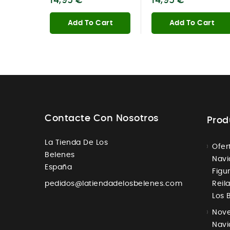
14,95 €
14,95 €
Add To Cart
Add To Cart
Contacte Con Nosotros
Prod
La Tienda De Los
Ofer
Belenes
Navi
España
Figur
pedidos@latiendadelosbelenes.com
Reil
Los 
Nove
Navi