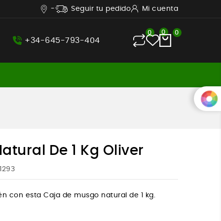
-
Seguir tu pedido
Mi cuenta
0
0
0
+34-645-793-404
tural De 1 Kg Oliver
1293
én con esta Caja de musgo natural de 1 kg.