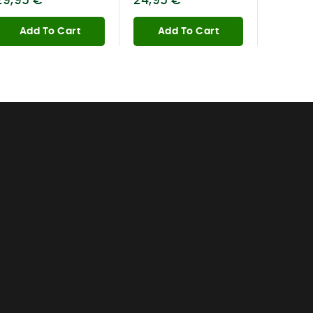
29,95 €
24,95 €
9,99 €
Add To Cart
Add To Cart
Add