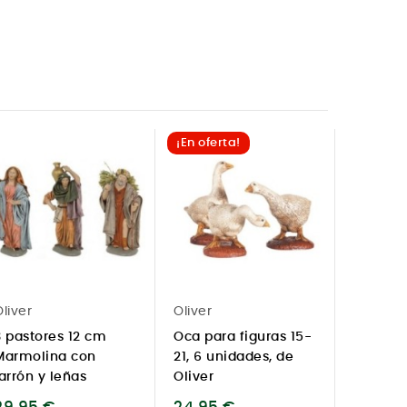
Agotad
¡En oferta!
liver
Oliver
Oliver
3 pastores 12 cm
Oca para figuras 15-
Panader
Marmolina con
21, 6 unidades, de
Marmol
jarrón y leñas
Oliver