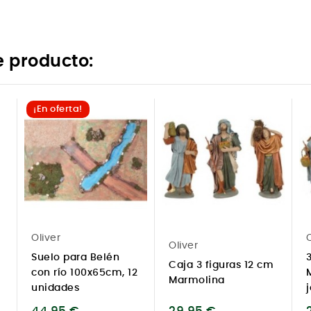
e producto:
¡En oferta!
Oliver
O
Oliver
Suelo para Belén
Caja 3 figuras 12 cm
con río 100x65cm, 12
m
Marmolina
unidades