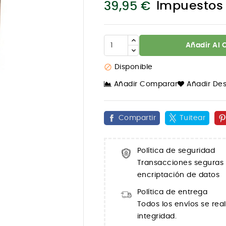
Impuestos 
39,95 €
Añadir Al 

Disponible
Añadir Comparar
Añadir De
Compartir
Tuitear
Política de seguridad

Transacciones seguras 
encriptación de datos
Política de entrega
Todos los envíos se rea
integridad.